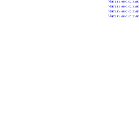
Читать анонс вы
Читать анонс вы
Читать анонс вы
Читать анонс вы
© 2005-2020, Издательский дом «Имидж-
Медиа»
127018, г. Москва, ул. Полковая, д. 3, стр.
6, оф. 305
Тел. (495) 540-52-76