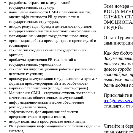
разработка стратегии коммуникаций
Тема номера
государственных структур;
КОГДА МУН
повышение лояльности СМИ к решениям власти; ·
СЛУЖБА СТ
оценка эффективности PR-деятельности в
государственных структурах;
ЭМОЦИОНАЛ
имидж, репутация, бренд в деятельности органов
ЛЮДЕЙ»
государственной власти и местного самоуправления;
формирование имиджа государственного лица;
Ольга Турияно
организация работы пресс-центров и пресс-служб в
администраци
госаппарате;
технологии создания сайтов государственных
Как без бюдж
органов;
документальн
проблемы применения PR-технологий в
тысяч просмо
государственных учреждениях;
целого города
технология информационной работы с различными
целевыми группами;
волонтёров, п
процедуры коммуникации с журналистским пулом; ·
выводом: иног
форматы пресс-мероприятий и их особенности;
дать людям по
маркетинг территорий (город, область, страна).
Мониторинг СМИ – стартовая ступень построения
Присылайте в
качественных общественных коммуникаций.
red@press-serv
информационно-аналитическое обеспечение
стандарты отр
руководителя региона,
эффективность формирования паблисити
представительного органа власти,
имидж политика в пространстве новых медиа,
Читайте и бер
PR в реализации информационной политики судебной
системы,
«вооружение»