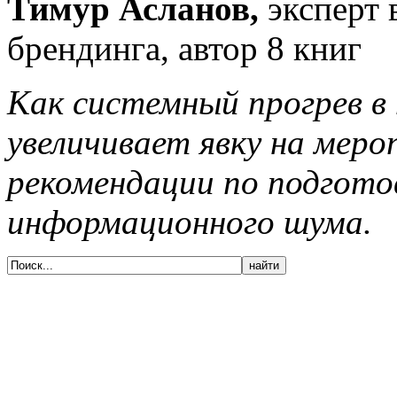
Тимур Асланов,
эксперт 
брендинга, автор 8 книг
Как системный прогрев в 
увеличивает явку на мер
рекомендации по подгото
информационного шума.
© 2005-2020, Издательский дом «Имидж-
Медиа»
127018, г. Москва, ул. Полковая, д. 3, стр.
6, оф. 305
Тел. (495) 540-52-76