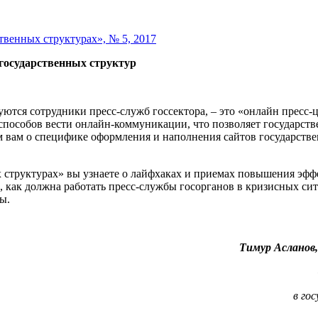
твенных структурах», № 5, 2017
государственных структур
уются сотрудники пресс-служб госсектора, – это «онлайн пресс-
 способов вести онлайн-коммуникации, что позволяет государст
 вам о специфике оформления и наполнения сайтов государствен
х структурах» вы узнаете о лайфхаках и приемах повышения эф
, как должна работать пресс-службы госорганов в кризисных си
ы.
Тимур Асланов,
в го