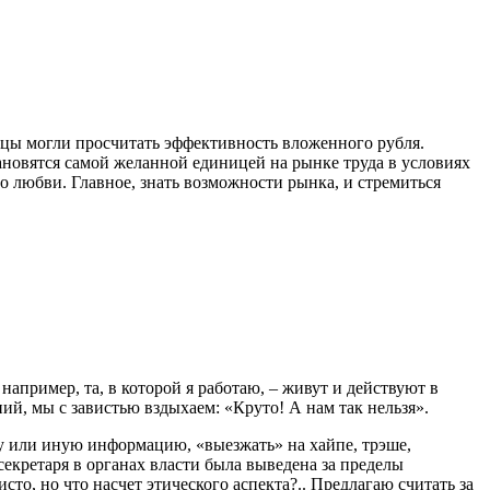
ницы могли просчитать эффективность вложенного рубля.
новятся самой желанной единицей на рынке труда в условиях
о любви. Главное, знать возможности рынка, и стремиться
например, та, в которой я работаю, – живут и действуют в
ий, мы с завистью вздыхаем: «Круто! А нам так нельзя».
ту или иную информацию, «выезжать» на хайпе, трэше,
екретаря в органах власти была выведена за пределы
то, но что насчет этического аспекта?.. Предлагаю считать за