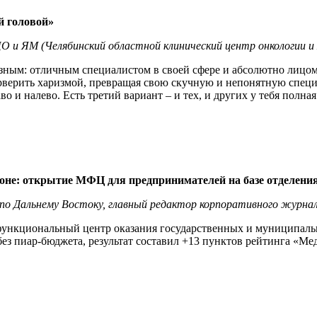
й головой»
О и ЯМ (Челябинский областной клинический центр онкологии и
зным: отличным специалистом в своей сфере и абсолютно лицом
рверить харизмой, превращая свою скучную и непонятную специ
 и налево. Есть третий вариант – и тех, и других у тебя полная
ионе: открытие МФЦ для предпринимателей на базе отделени
 по Дальнему Востоку, главный редактор корпоративного журн
офункциональный центр оказания государственных и муниципаль
з пиар-бюджета, результат составил +13 пунктов рейтинга «Ме