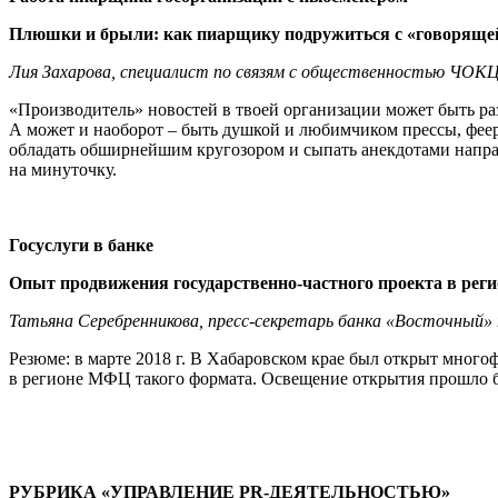
Плюшки и брыли: как пиарщику подружиться с «говоряще
Лия Захарова, специалист по связям с общественностью ЧОКЦ
«Производитель» новостей в твоей организации может быть ра
А может и наоборот – быть душкой и любимчиком прессы, фее
обладать обширнейшим кругозором и сыпать анекдотами направо
на минуточку.
Госуслуги в банке
Опыт продвижения государственно-частного проекта в рег
Татьяна Серебренникова, пресс-секретарь банка «Восточный»
Резюме: в марте 2018 г. В Хабаровском крае был открыт мног
в регионе МФЦ такого формата. Освещение открытия прошло бе
РУБРИКА «УПРАВЛЕНИЕ PR-ДЕЯТЕЛЬНОСТЬЮ»