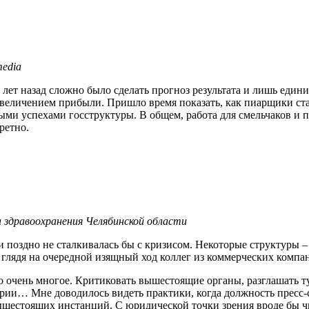
media
о лет назад сложно было сделать прогноз результата и лишь еди
величением прибыли. Пришло время показать, как пиарщики ста
выми успехами госструктуры. В общем, работа для смельчаков и п
ретно.
 здравоохранения Челябинской области
и поздно не сталкивалась бы с кризисом. Некоторые структуры – 
 глядя на очередной изящный ход коллег из коммерческих компан
но очень многое. Критиковать вышестоящие органы, разглашать 
рии… Мне доводилось видеть практики, когда должность пресс-с
ышестоящих инстанций. С юридической точки зрения вроде бы чис