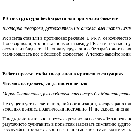
PR госструктуры без бюджета или при малом бюджете
Виктория Федорова, руководитель PR-отдела, агентство Erst
PR всегда ставили в противовес рекламе. В PR N-ое количеств
Поговаривали, что нет зависимости между PR-активностью и у
отсутствия бюджета. На оплату труда они себе заработают пер
реализовывать все с бешеной скоростью. А теперь давайте конк
Работа пресс-службы госорганов в кризисных ситуациях
Что можно сделать, когда ничего нельзя
Мария Хворостова, руководитель пресс-службы Министерства
Не существует на свете ни одной организации, которая рано ил
условиях кризиса практически постоянно. И, не скрою, иногда,
И ведь действительно, пресс-секретарю на госслужбе запреще
разухабисто хулиганить в попытках завоевать симпатию аудито
госслужбы, чтобы «узаконить», например, все ту же критику в