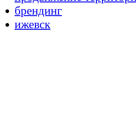
брендинг
ижевск
© 2005-2020, Издательский дом «Имидж-
Медиа»
127018, г. Москва, ул. Полковая, д. 3, стр.
6, оф. 305
Тел. (495) 540-52-76