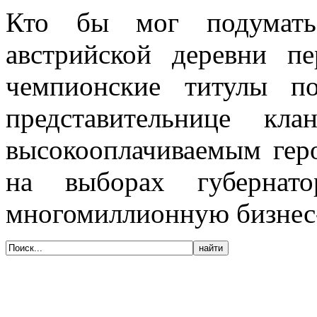
Кто бы мог подумать
австрийской деревни п
чемпионские титулы п
представительниц
е клан
высокооплачиваем
ым гер
на выборах губернат
многомиллионную бизнес
© 2005-2020, Издательский дом «Имидж-
Медиа»
127018, г. Москва, ул. Полковая, д. 3, стр.
6, оф. 305
Тел. (495) 540-52-76