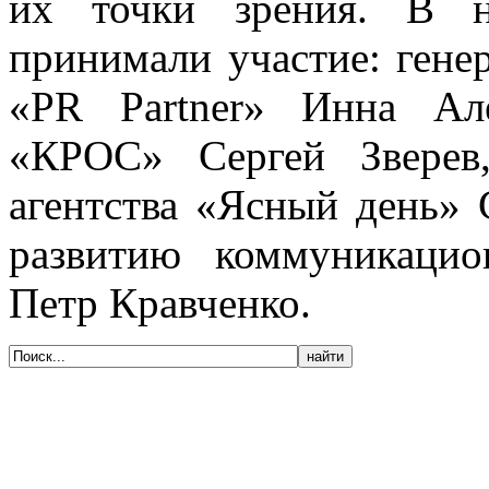
их точки зрения. В н
принимали участие: гене
«PR Partner» Инна Але
«КРОС» Сергей Зверев
агентства «Ясный день» 
развитию коммуникацио
Петр Кравченко.
© 2005-2020, Издательский дом «Имидж-
Медиа»
127018, г. Москва, ул. Полковая, д. 3, стр.
6, оф. 305
Тел. (495) 540-52-76