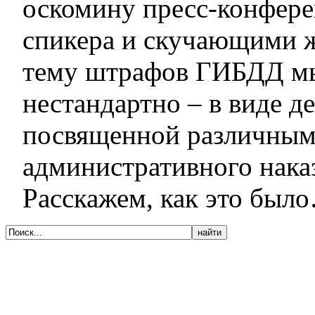
оскомину пресс-конфере
спикера и скучающими ж
тему штрафов ГИБДД м
нестандартно – в виде д
посвященной различным
административного нака
Расскажем, как это был
© 2005-2020, Издательский дом «Имидж-
Медиа»
127018, г. Москва, ул. Полковая, д. 3, стр.
6, оф. 305
Тел. (495) 540-52-76