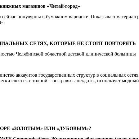
книжных магазинов «Читай-город»
аны сейчас популярны в бумажном варианте. Показываю материал
м».
ЦИАЛЬНЫХ СЕТЯХ, КОТОРЫЕ НЕ СТОИТ ПОВТОРЯТЬ
нностью Челябинской областной детской клинической больницы
шинство аккаунтов государственных структур в социальных сетях
ески слиться с толпой – он травит анекдоты, использует модный
ТОРЕ «ЗОЛОТЫМ» ИЛИ «ДУБОВЫМ»?
FAVES Communications.
Журналист по образованию (свою
карь