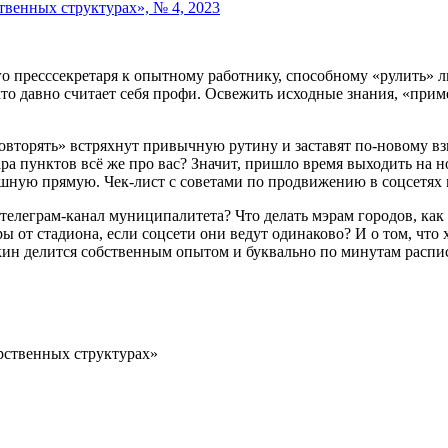
твенных структурах», № 4, 2023
 пресссекретаря к опытному работнику, способному «рулить» лю
то давно считает себя профи. Освежить исходные знания, «приме
повторять» встряхнут привычную рутину и заставят по‑новому вз
ара пунктов всё же про вас? Значит, пришло время выходить на н
ую прямую. Чек-лист с советами по продвижению в соцсетях в э
телеграм-канал муниципалитета? Что делать мэрам городов, как 
 от стадиона, если соцсети они ведут одинаково? И о том, что хо
н делится собственным опытом и буквально по минутам распис
рственных структурах»