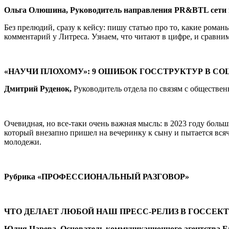
Ольга Олюшина,
Руководитель направления PR&BTL сети 
Без прелюдий, сразу к кейсу: пишу статью про то, какие ром
комментарий у Литреса. Узнаем, что читают в цифре, и сравни
«НАУЧИ ПЛОХОМУ»: 9 ОШИБОК ГОССТРУКТУР В СО
Дмитрий Руденок,
Руководитель отдела по связям с обществе
Очевидная, но все‑таки очень важная мысль: в 2023 году боль
который внезапно пришел на вечеринку к сыну и пытается всяч
молодежи.
Рубрика
«ПРОФЕССИОНАЛЬНЫЙ РАЗГОВОР»
ЧТО ДЕЛАЕТ ЛЮБОЙ НАШ ПРЕСС-РЕЛИЗ В ГОССЕК
Юлия Царева,
Основатель коммуникационного
агентства 