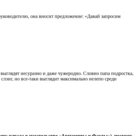
 руководителю, она вносит предложение: «Давай запросим
 выглядят несуразно и даже чужеродно. Словно папа подростка,
 слэнг, но все‑таки выглядит максимально нелепо среди
еру начала в издательстве
«Аргументы и Факты»), поэтому